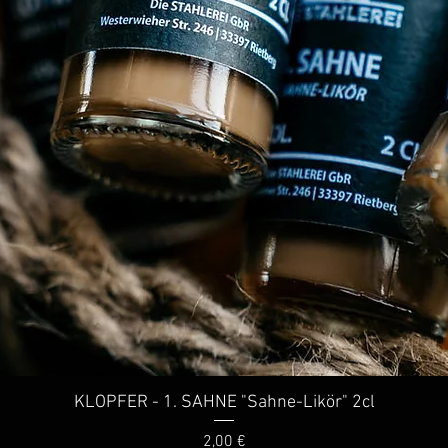
KLOPFER - 1. SAHNE "Sahne-Likör" 2cl
Schnellansicht
Preis
2,00 €