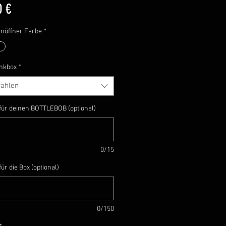
Preis
0 €
nöffner Farbe
*
nkbox
*
ählen
für deinen BOTTLEBOB (optional)
0/15
ür die Box (optional)
0/150