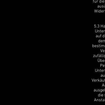
für di
ausü
Wider
5.3 Ha
Unter
auf d
dem
bestim
Ve
zufäll
Übe
Pe
Unter
au
Verkäuf
A
ausgel
die
Ansta