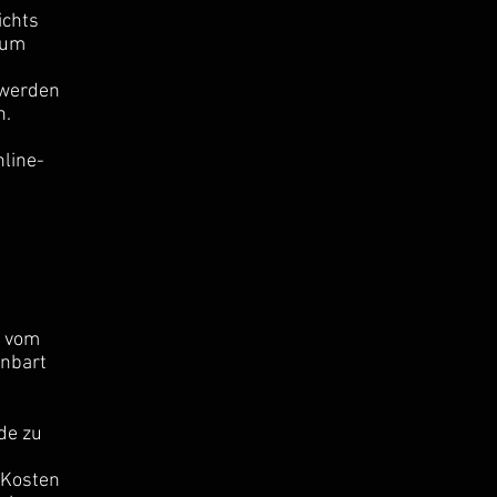
ichts
 um
 werden
n.
line-
e vom
inbart
de zu
h
 Kosten