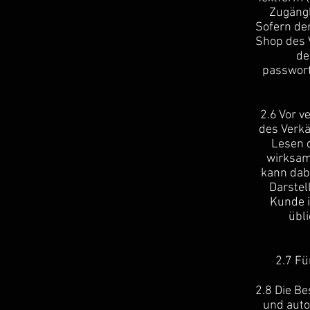
Zugängl
Sofern de
Shop des V
de
passwort
2.6 Vor v
des Verk
Lesen d
wirksam
kann dabe
Darstel
Kunde i
übl
2.7 Fü
2.8 Die B
und auto