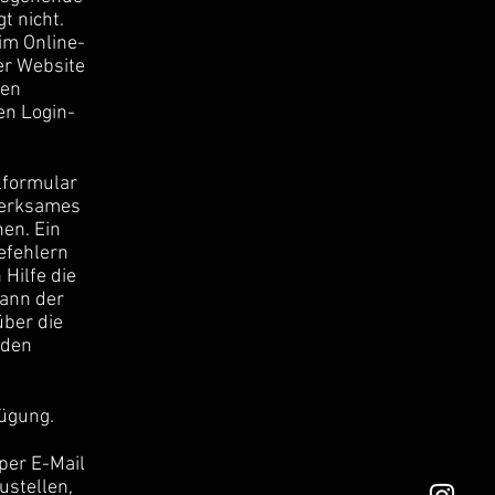
t nicht.
im Online-
er Website
sen
en Login-
lformular
merksames
en. Ein
efehlern
Hilfe die
kann der
ber die
 den
fügung.
per E-Mail
ustellen,