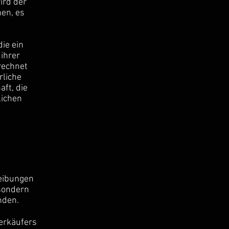
ird der
en, es
die ein
ihrer
rechnet
rliche
ft, die
lichen
reibungen
 sondern
nden.
erkäufers