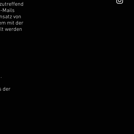
zutreffend
E-Mails
nsatz von
em mit der
llt werden
.
s der