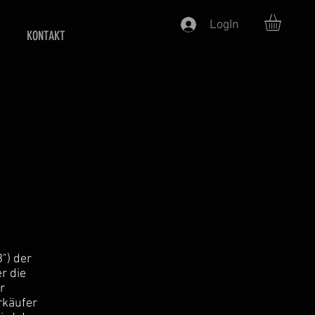
LogIn
KONTAKT
") der
r die
r
rkäufer