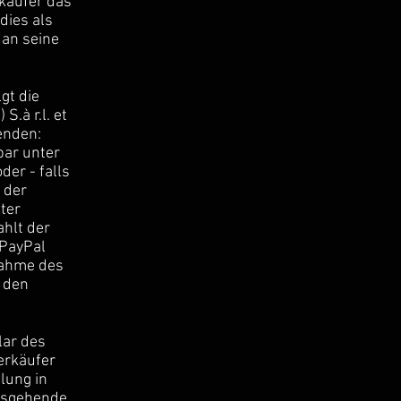
käufer das
dies als
 an seine
gt die
.à r.l. et
enden:
bar unter
der - falls
 der
ter
hlt der
 PayPal
nahme des
 den
lar des
erkäufer
lung in
ausgehende