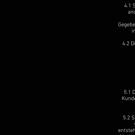
4.1 
and
Gegebe
i
4.2 D
5.1 
Kunde
5.2 S
entsteh