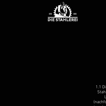
1.1 D
Stah
(nachf