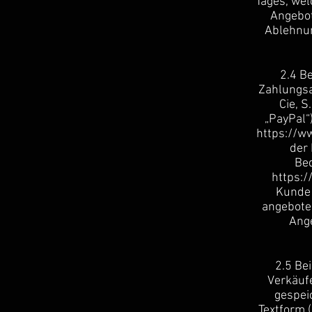
Tages, wel
Angebot
Ablehnun
2.4 B
Zahlungsa
Cie, 
„PayPal“
https://w
der 
Bed
https:
Kunde 
angeboten
Ange
2.5 Be
Verkäuf
gespei
Textform (