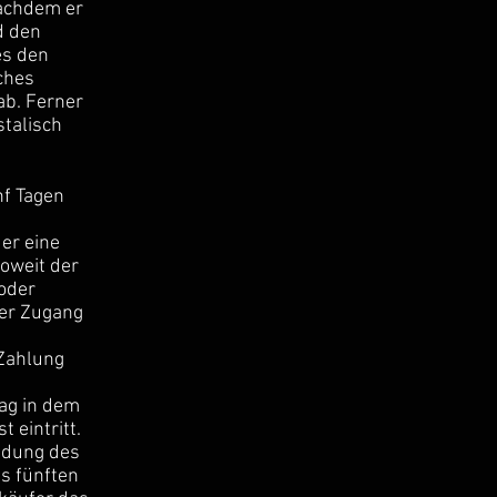
nachdem er
d den
es den
ches
ab. Ferner
stalisch
nf Tagen
er eine
soweit der
oder
der Zugang
Zahlung
ag in dem
 eintritt.
ndung des
s fünften