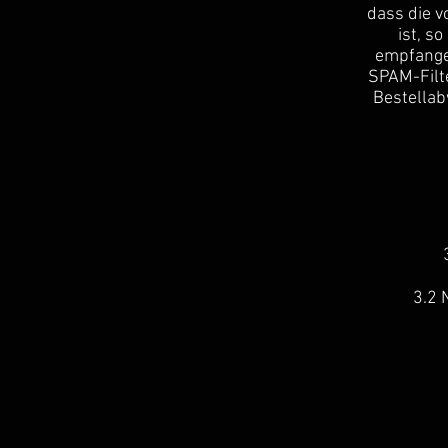
dass die 
ist, s
empfange
SPAM-Filte
Bestellab
3.2 