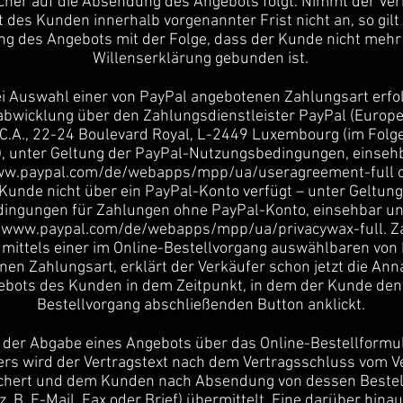
cher auf die Absendung des Angebots folgt. Nimmt der Ver
 des Kunden innerhalb vorgenannter Frist nicht an, so gilt 
g des Angebots mit der Folge, dass der Kunde nicht mehr
Willenserklärung gebunden ist.
ei Auswahl einer von PayPal angebotenen Zahlungsart erfol
bwicklung über den Zahlungsdienstleister PayPal (Europe) S
S.C.A., 22-24 Boulevard Royal, L-2449 Luxembourg (im Folg
), unter Geltung der PayPal-Nutzungsbedingungen, einseh
ww.paypal.com/de/webapps/mpp/ua/useragreement-full
o
Kunde nicht über ein PayPal-Konto verfügt – unter Geltung
ingungen für Zahlungen ohne PayPal-Konto, einsehbar un
//www.paypal.com/de/webapps/mpp/ua/privacywax-full.
Za
mittels einer im Online-Bestellvorgang auswählbaren von
en Zahlungsart, erklärt der Verkäufer schon jetzt die An
bots des Kunden in dem Zeitpunkt, in dem der Kunde den
Bestellvorgang abschließenden Button anklickt.
i der Abgabe eines Angebots über das Online-Bestellformu
ers wird der Vertragstext nach dem Vertragsschluss vom V
chert und dem Kunden nach Absendung von dessen Bestel
z. B. E-Mail, Fax oder Brief) übermittelt. Eine darüber hin