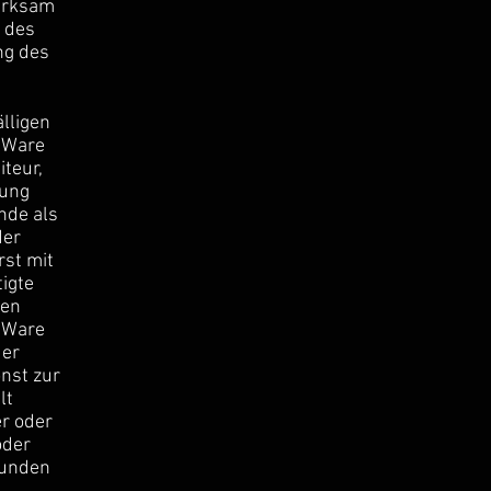
wirksam
 des
ng des
lligen
n Ware
teur,
dung
nde als
der
rst mit
igte
gen
n Ware
der
nst zur
lt
er oder
oder
Kunden