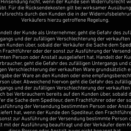
e Hinsendung nicht, wenn der Kunde sein Widerrufsrecht 
bt. Für die Rücksendekosten gilt bei wirksamer Ausübung
rufsrechts durch den Kunden die in der Widerrufsbelehru
Verkäufers hierzu getroffene Regelung.
ndelt der Kunde als Unternehmer, geht die Gefahr des zufä
gangs und der zufälligen Verschlechterung der verkaufte
en Kunden über, sobald der Verkäufer die Sache dem Spedi
 Frachtführer oder der sonst zur Ausführung der Versen
mten Person oder Anstalt ausgeliefert hat. Handelt der Ku
rbraucher, geht die Gefahr des zufälligen Untergangs und 
igen Verschlechterung der verkauften Ware grundsätzlich e
rgabe der Ware an den Kunden oder eine empfangsberecht
rson über. Abweichend hiervon geht die Gefahr des zufälli
gangs und der zufälligen Verschlechterung der verkaufte
ch bei Verbrauchern bereits auf den Kunden über, sobald 
er die Sache dem Spediteur, dem Frachtführer oder der so
usführung der Versendung bestimmten Person oder Ansta
iefert hat, wenn der Kunde den Spediteur, den Frachtführ
 sonst zur Ausführung der Versendung bestimmte Person 
lt mit der Ausführung beauftragt und der Verkäufer dem 