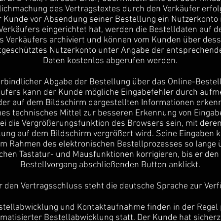
ichmachung des Vertragstextes durch den Verkäufer erfolg
r Kunde vor Absendung seiner Bestellung ein Nutzerkonto 
erkäufers eingerichtet hat, werden die Bestelldaten auf d
s Verkäufers archiviert und können vom Kunden über des
geschütztes Nutzerkonto unter Angabe der entsprechend
Daten kostenlos abgerufen werden.
erbindlicher Abgabe der Bestellung über das Online-Bestel
äufers kann der Kunde mögliche Eingabefehler durch auf
er auf dem Bildschirm dargestellten Informationen erkenn
es technisches Mittel zur besseren Erkennung von Eingab
i die Vergrößerungsfunktion des Browsers sein, mit deren 
lung auf dem Bildschirm vergrößert wird. Seine Eingaben 
m Rahmen des elektronischen Bestellprozesses so lange ü
ichen Tastatur- und Mausfunktionen korrigieren, bis er den
Bestellvorgang abschließenden Button anklickt.
r den Vertragsschluss steht die deutsche Sprache zur Ver
estellabwicklung und Kontaktaufnahme finden in der Regel 
matisierter Bestellabwicklung statt. Der Kunde hat sicherz