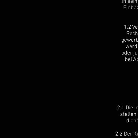
in sei
Einbe
1.2 Ve
Rech
gewerb
werde
oder j
bei A
2.1 Die 
stellen
dien
2.2 Der K