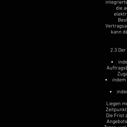
integrier
die 
elekt
Best
Vertragsa
kann de
2.3 Der
ind
Auftragsb
Zuga
indem 
inde
Liegen me
Zeitpunkt
Die Fris
Angebots