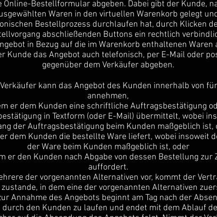
te Online-Bestellformular abgeben. Dabei gibt der Kunde, 
ausgewählten Waren in den virtuellen Warenkorb gelegt un
ronischen Bestellprozess durchlaufen hat, durch Klicken d
ellvorgang abschließenden Buttons ein rechtlich verbindli
ngebot in Bezug auf die im Warenkorb enthaltenen Waren 
r Kunde das Angebot auch telefonisch, per E-Mail oder po
gegenüber dem Verkäufer abgeben.
 Verkäufer kann das Angebot des Kunden innerhalb von fü
annehmen,
em er dem Kunden eine schriftliche Auftragsbestätigung od
estätigung in Textform (oder E-Mail) übermittelt, wobei in
ng der Auftragsbestätigung beim Kunden maßgeblich ist, 
er dem Kunden die bestellte Ware liefert, wobei insoweit 
der Ware beim Kunden maßgeblich ist, oder
m er den Kunden nach Abgabe von dessen Bestellung zur 
auffordert.
hrere der vorgenannten Alternativen vor, kommt der Vertr
 zustande, in dem eine der vorgenannten Alternativen zuerst
t zur Annahme des Angebots beginnt am Tag nach der Abse
 durch den Kunden zu laufen und endet mit dem Ablauf de