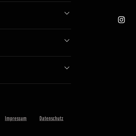
erdum a.
erdum a.
erdum a.
erdum a.
Impressum
Datenschutz